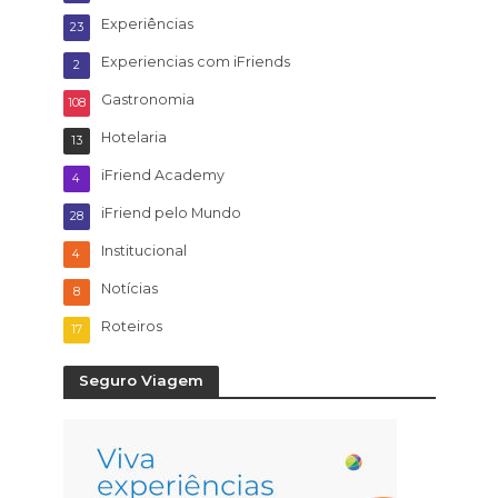
Experiências
23
Experiencias com iFriends
2
Gastronomia
108
Hotelaria
13
iFriend Academy
4
iFriend pelo Mundo
28
Institucional
4
Notícias
8
Roteiros
17
Seguro Viagem