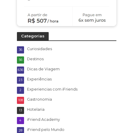
Categorias
Curiosidades
36
Destinos
56
Dicas de Viagem
636
Experiências
23
Experiencias com iFriends
2
Gastronomia
108
Hotelaria
13
iFriend Academy
4
iFriend pelo Mundo
28