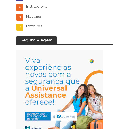
Institucional
4
Notícias
8
Roteiros
17
Seguro Viagem