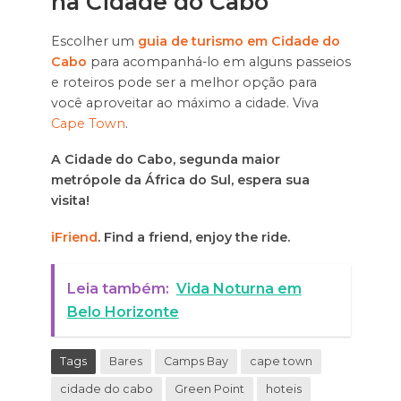
na Cidade do Cabo
Escolher um
guia de turismo em Cidade do
Cabo
para acompanhá-lo em alguns passeios
e roteiros pode ser a melhor opção para
você aproveitar ao máximo a cidade. Viva
Cape Town
.
A Cidade do Cabo, segunda maior
metrópole da África do Sul, espera sua
visita!
iFriend
. Find a friend, enjoy the ride.
Leia também:
Vida Noturna em
Belo Horizonte
Tags
Bares
Camps Bay
cape town
cidade do cabo
Green Point
hoteis