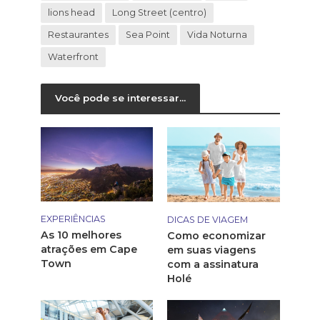
lions head
Long Street (centro)
Restaurantes
Sea Point
Vida Noturna
Waterfront
Você pode se interessar...
EXPERIÊNCIAS
DICAS DE VIAGEM
As 10 melhores
Como economizar
atrações em Cape
em suas viagens
Town
com a assinatura
Holé