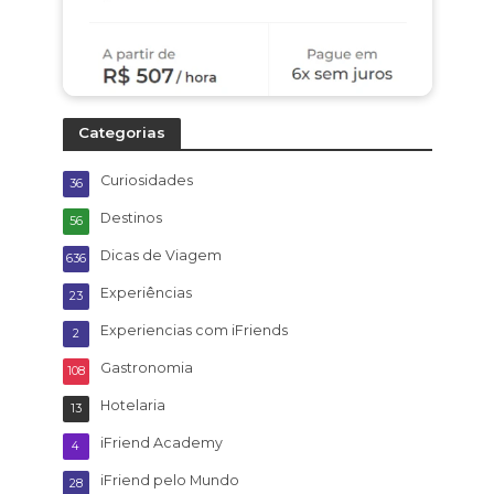
Categorias
Curiosidades
36
Destinos
56
Dicas de Viagem
636
Experiências
23
Experiencias com iFriends
2
Gastronomia
108
Hotelaria
13
iFriend Academy
4
iFriend pelo Mundo
28