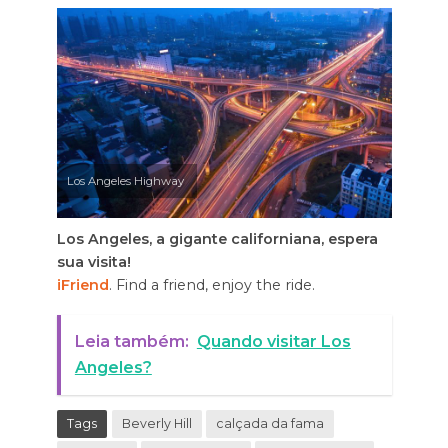
Los Angeles Highway
Los Angeles, a gigante californiana, espera
sua visita!
iFriend
. Find a friend, enjoy the ride.
Leia também:
Quando visitar Los
Angeles?
Tags
Beverly Hill
calçada da fama