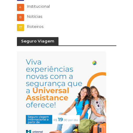
Institucional
4
Notícias
8
Roteiros
17
Seguro Viagem