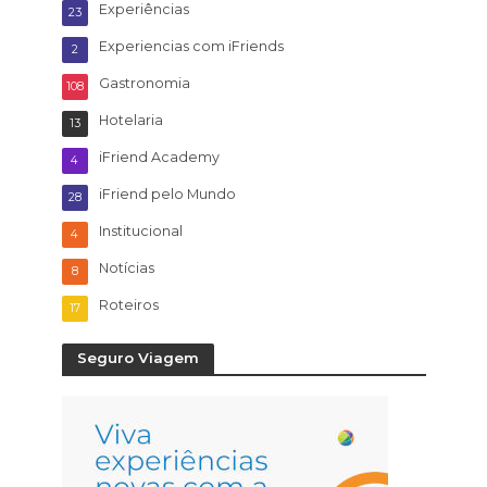
Experiências
23
Experiencias com iFriends
2
Gastronomia
108
Hotelaria
13
iFriend Academy
4
iFriend pelo Mundo
28
Institucional
4
Notícias
8
Roteiros
17
Seguro Viagem