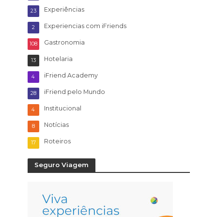
Experiências
23
Experiencias com iFriends
2
Gastronomia
108
Hotelaria
13
iFriend Academy
4
iFriend pelo Mundo
28
Institucional
4
Notícias
8
Roteiros
17
Seguro Viagem