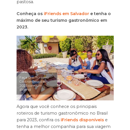
pastosa.
Conheça os
iFriends em Salvador
e tenha o
máximo de seu turismo gastronômico em
2023.
Faça um Turismo
Gastronômico em
2023 com um
iFriend
Agora que você conhece os principais
roteiros de turismo gastronômico no Brasil
para 2023, confira os
iFriends disponíveis
e
tenha a melhor companhia para sua viagem