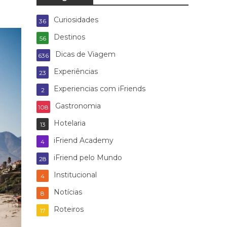
Curiosidades
36
Destinos
56
Dicas de Viagem
636
Experiências
23
Experiencias com iFriends
2
Gastronomia
108
Hotelaria
13
iFriend Academy
4
iFriend pelo Mundo
28
Institucional
4
Notícias
8
Roteiros
17