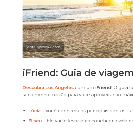
Santa Monica Beach
iFriend: Guia de viage
Descubra Los Angeles
com um
iFriend
! O guia 
ser a melhor opção para você aproveitar ao máx
Lúcia
– Você conhcerá os principais pontos tur
Eliseu
– Ele vai te levar para conehcer a vida 