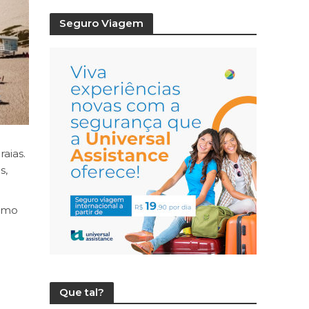
Seguro Viagem
aias.
s,
como
Que tal?