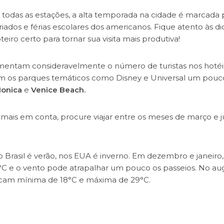
em todas as estações, a alta temporada na cidade é marcada 
ados e férias escolares dos americanos. Fique atento às dic
eiro certo para tornar sua visita mais produtiva!
entam consideravelmente o número de turistas nos hotéi
nam os parques temáticos como Disney e Universal um pouc
Monica
e
Venice Beach.
 mais em conta, procure viajar entre os meses de março e j
 Brasil é verão, nos EUA é inverno. Em dezembro e janeiro,
0°C e o vento pode atrapalhar um pouco os passeios. No au
arcam mínima de 18°C e máxima de 29°C.