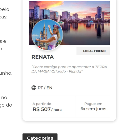
pelo
as:
s e
o
unho,
 no
ge do
Categorias