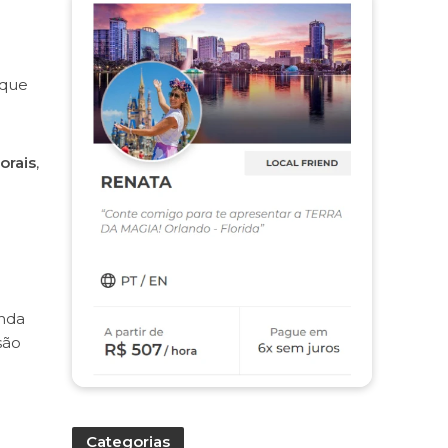
 que
orais
,
inda
são
Categorias