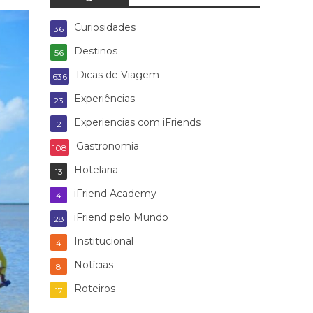
Curiosidades
36
Destinos
56
Dicas de Viagem
636
Experiências
23
Experiencias com iFriends
2
Gastronomia
108
Hotelaria
13
iFriend Academy
4
iFriend pelo Mundo
28
Institucional
4
Notícias
8
Roteiros
17