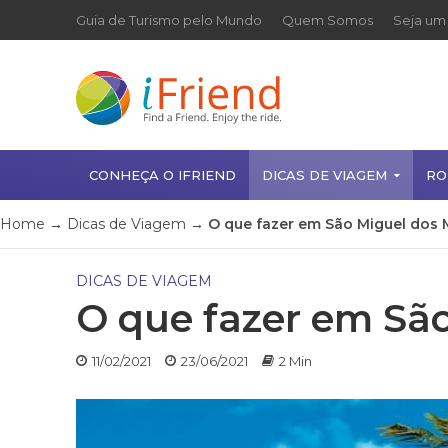
Guia de Turismo pelo Mundo
Quem Somos
Seja um 
CONHEÇA O IFRIEND
DICAS DE VIAGEM
RO
Home
→
Dicas de Viagem
→
O que fazer em São Miguel dos 
DICAS DE VIAGEM
O que fazer em São
11/02/2021
23/06/2021
2 Min