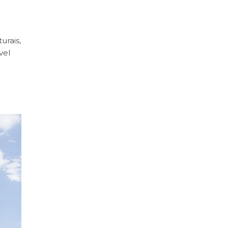
urais,
vel