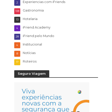
Experiencias com iFriends
2
Gastronomia
108
Hotelaria
13
iFriend Academy
4
iFriend pelo Mundo
28
Institucional
4
Notícias
8
Roteiros
17
Seguro Viagem