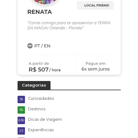
Categorias
Curiosidades
36
Destinos
56
Dicas de Viagem
636
Experiências
23