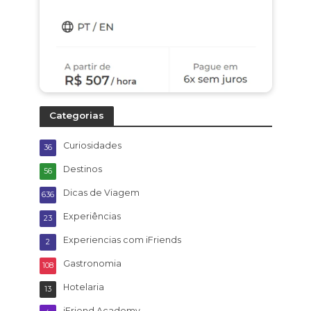
Categorias
Curiosidades
36
Destinos
56
Dicas de Viagem
636
Experiências
23
Experiencias com iFriends
2
Gastronomia
108
Hotelaria
13
iFriend Academy