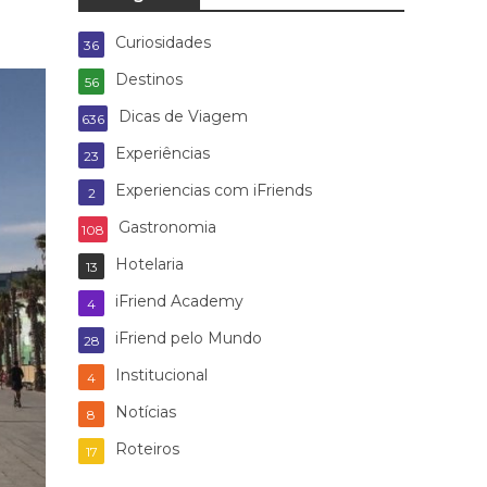
Curiosidades
36
Destinos
56
Dicas de Viagem
636
Experiências
23
Experiencias com iFriends
2
Gastronomia
108
Hotelaria
13
iFriend Academy
4
iFriend pelo Mundo
28
Institucional
4
Notícias
8
Roteiros
17