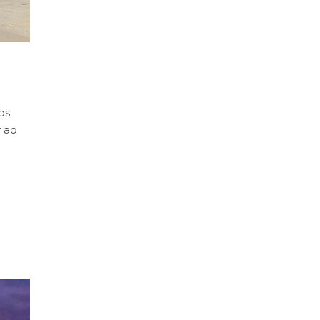
os
 ao