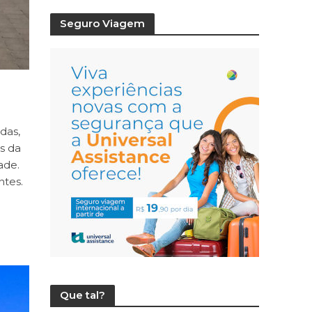
Seguro Viagem
das,
s da
ade.
ntes.
Que tal?