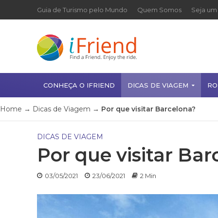
Guia de Turismo pelo Mundo
Quem Somos
Seja um 
CONHEÇA O IFRIEND
DICAS DE VIAGEM
RO
Home
→
Dicas de Viagem
→
Por que visitar Barcelona?
DICAS DE VIAGEM
Por que visitar Bar
03/05/2021
23/06/2021
2 Min