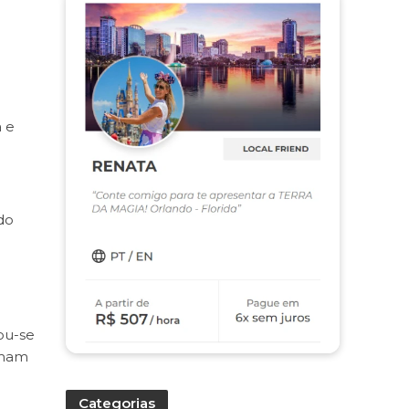
a e
do
ou-se
amam
Categorias