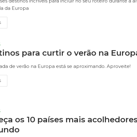
ses destinos incríveis para incluir no seu roteiro durante a al
a da Europa
S
S
tinos para curtir o verão na Europ
da de verão na Europa está se aproximando. Aproveite!
S
S
ça os 10 países mais acolhedore
undo