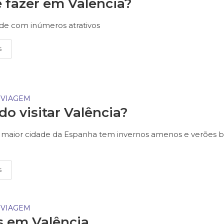
 fazer em Valência?
de com inúmeros atrativos
S
 VIAGEM
o visitar Valência?
a maior cidade da Espanha tem invernos amenos e verões
S
 VIAGEM
s em Valência