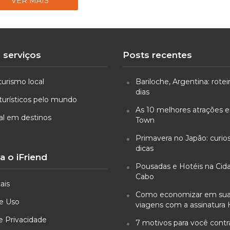
VER MAIS
 serviços
Posts recentes
turismo local
Bariloche, Argentina: rotei
dias
turísticos pelo mundo
As 10 melhores atrações
ual em destinos
Town
Primavera no Japão: curio
dicas
 o iFriend
Pousadas e Hotéis na Cid
Cabo
ais
Como economizar em su
e Uso
viagens com a assinatura 
de Privacidade
7 motivos para você cont