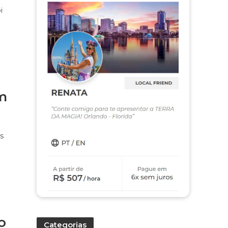
i
m
s
o
Categorias