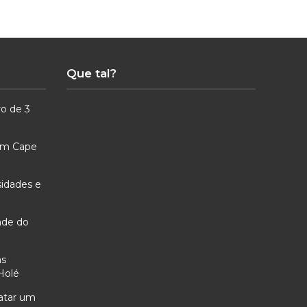
Que tal?
ro de 3
 em Cape
sidades e
ade do
as
Holé
ratar um