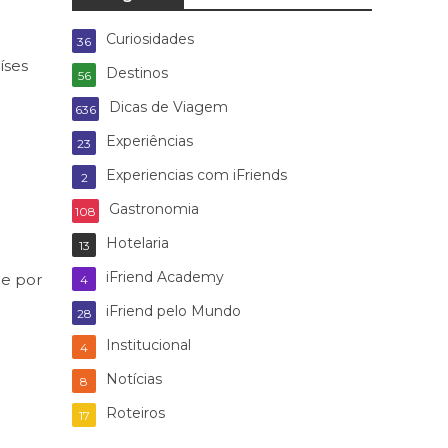
Curiosidades
36
íses
Destinos
56
Dicas de Viagem
636
Experiências
23
Experiencias com iFriends
2
Gastronomia
108
Hotelaria
13
iFriend Academy
be por
4
iFriend pelo Mundo
28
Institucional
4
Notícias
8
Roteiros
17