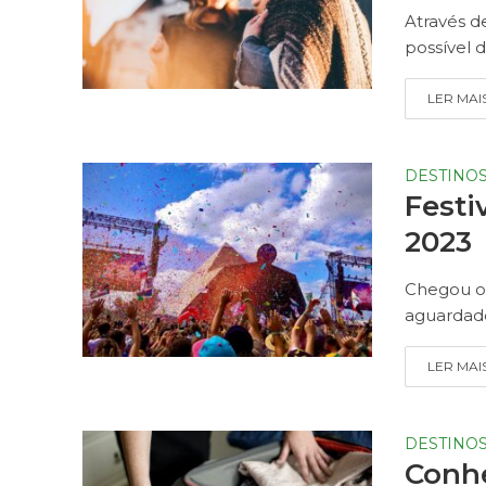
Através d
possível d
LER MAI
DESTINO
Festi
2023
Chegou o 
aguardado
LER MAI
DESTINO
Conhe