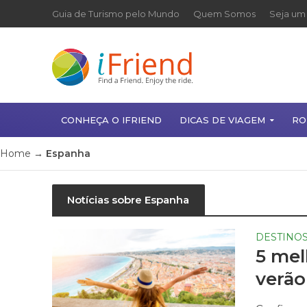
Guia de Turismo pelo Mundo
Quem Somos
Seja um 
CONHEÇA O IFRIEND
DICAS DE VIAGEM
RO
Home
→
Espanha
Notícias sobre Espanha
DESTINO
5 mel
verão