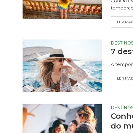
Confira es
temporad
LER MAI
DESTINO
7 des
A tempora
LER MAI
DESTINO
Conhe
do m