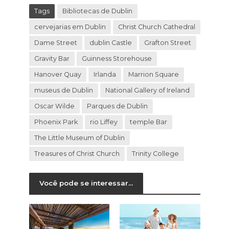
Tags
Bibliotecas de Dublin
cervejarias em Dublin
Christ Church Cathedral
Dame Street
dublin Castle
Grafton Street
Gravity Bar
Guinness Storehouse
Hanover Quay
Irlanda
Marrion Square
museus de Dublin
National Gallery of Ireland
Oscar Wilde
Parques de Dublin
Phoenix Park
rio Liffey
temple Bar
The Little Museum of Dublin
Treasures of Christ Church
Trinity College
Você pode se interessar...