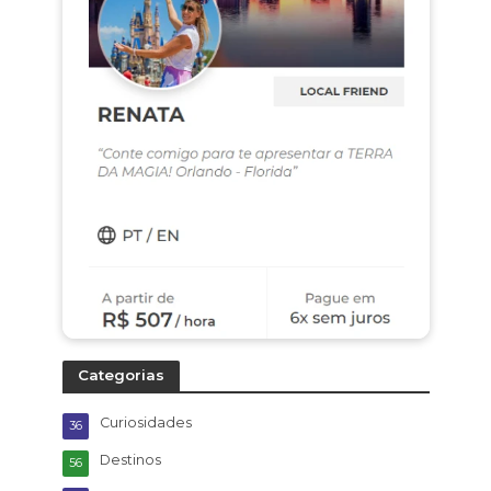
Categorias
Curiosidades
36
Destinos
56