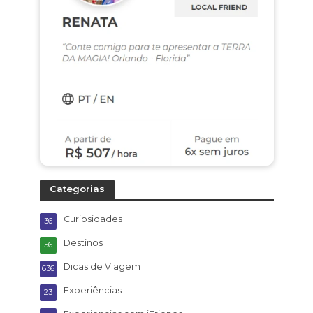
Categorias
Curiosidades
36
Destinos
56
Dicas de Viagem
636
Experiências
23