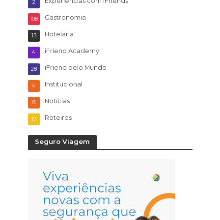
Experiencias com iFriends
2
Gastronomia
108
Hotelaria
13
iFriend Academy
4
iFriend pelo Mundo
28
Institucional
4
Notícias
8
Roteiros
17
Seguro Viagem