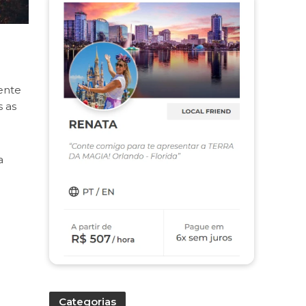
mente
 as
a
Categorias