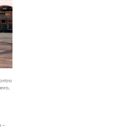
contro
eiro,
 –