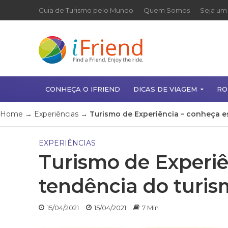
Guia de Turismo pelo Mundo
Quem Somos
Seja um 
CONHEÇA O IFRIEND
DICAS DE VIAGEM
RO
Home
→
Experiências
→
Turismo de Experiência – conheça e
EXPERIÊNCIAS
Turismo de Experiê
tendência do turis
15/04/2021
15/04/2021
7 Min