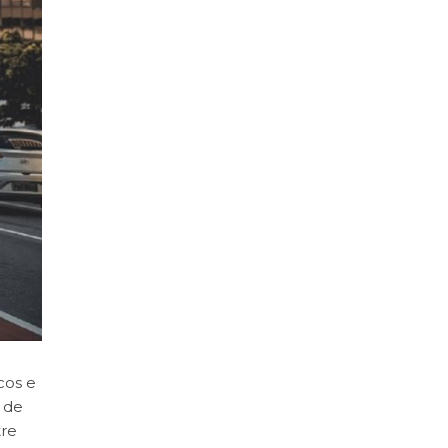
cos e
o de
tre