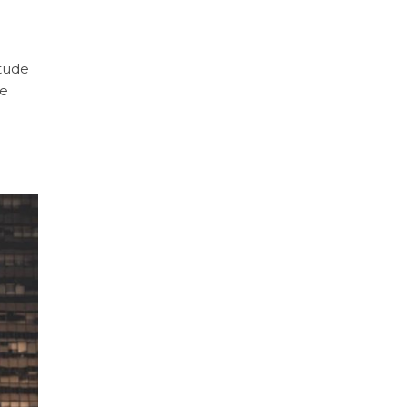
itude
de