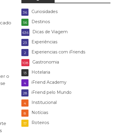
Curiosidades
36
Destinos
icado
56
Dicas de Viagem
636
Experiências
23
Experiencias com iFriends
2
Gastronomia
108
Hotelaria
13
er o
iFriend Academy
-se
4
iFriend pelo Mundo
28
Institucional
4
Notícias
8
Roteiros
rte
17
s