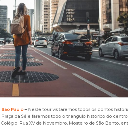
 São Paulo
–
Neste tour visitaremos todos os pontos históri
na Praça da Sé e faremos todo o triangulo histórico do centr
o Colégio, Rua XV de Novembro, Mosteiro de São Bento, en