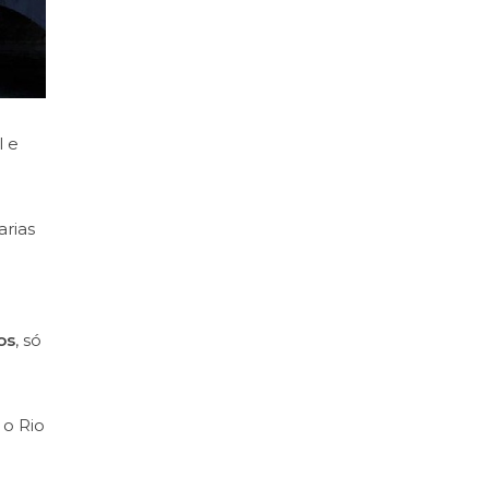
l e
arias
os
, só
 o Rio