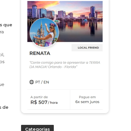
es que
ra
l,
os
ue
s de
Categorias