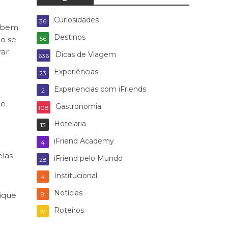
Curiosidades
36
a bem
Destinos
ão se
56
rar
Dicas de Viagem
636
Experiências
23
Experiencias com iFriends
2
de
Gastronomia
108
Hotelaria
13
iFriend Academy
4
elas
iFriend pelo Mundo
28
Institucional
4
Notícias
ique
8
Roteiros
17