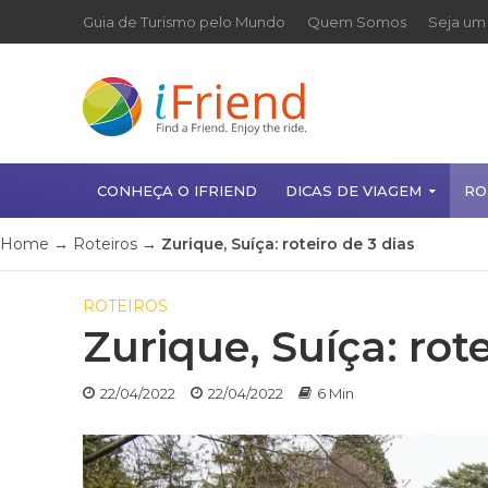
Guia de Turismo pelo Mundo
Quem Somos
Seja um 
CONHEÇA O IFRIEND
DICAS DE VIAGEM
RO
Home
→
Roteiros
→
Zurique, Suíça: roteiro de 3 dias
ROTEIROS
Zurique, Suíça: rote
22/04/2022
22/04/2022
6 Min