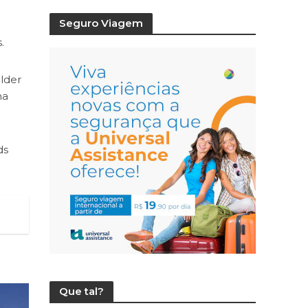
Seguro Viagem
.
lder
ma
ds
Que tal?