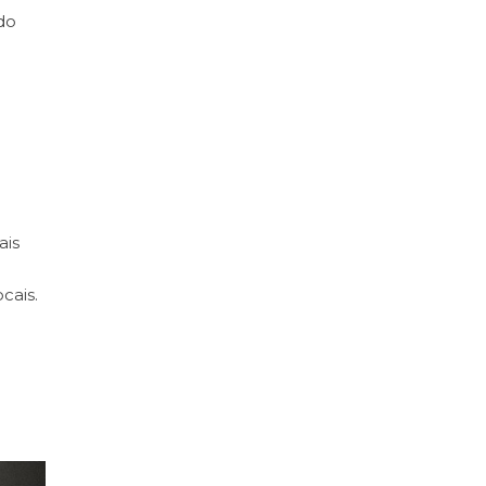
do
ais
cais.