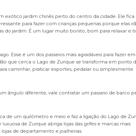
um exótico jardim chinês perto do centro da cidade. Ele fic
teressante para fazer com crianças pequenas porque elas ir
s do jardim. É um lugar muito bonito, bom para relaxar e ti
ago. Esse é um dos passeios mais agradáveis para fazer em
adão que cerca o Lago de Zurique se transforma em ponto 
 para caminhar, praticar esportes, pedalar ou simplesmente
um ângulo diferente, vale contratar um passeio de barco p
a de um quilômetro e meio e faz a ligação do Lago de Zur
luxuosa de Zurique abriga lojas das grifes e marcas mais
, lojas de departamento e joalherias.