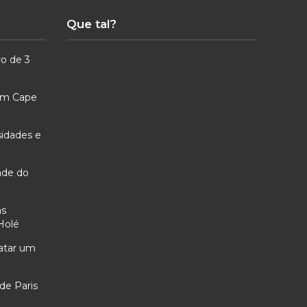
Que tal?
ro de 3
 em Cape
sidades e
ade do
as
Holé
ratar um
de Paris