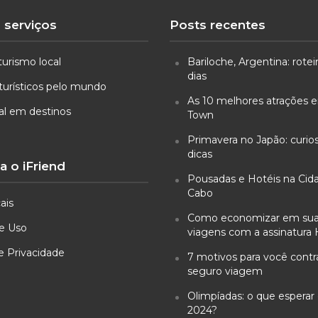
 serviços
Posts recentes
turismo local
Bariloche, Argentina: rotei
dias
turísticos pelo mundo
As 10 melhores atrações
ual em destinos
Town
Primavera no Japão: curio
dicas
 o iFriend
Pousadas e Hotéis na Cid
Cabo
ais
Como economizar em su
e Uso
viagens com a assinatura 
de Privacidade
7 motivos para você cont
seguro viagem
Olimpíadas: o que esperar 
2024?