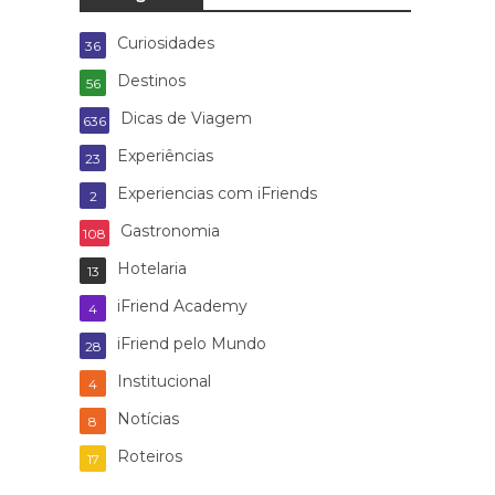
Curiosidades
36
Destinos
56
Dicas de Viagem
636
Experiências
23
Experiencias com iFriends
2
Gastronomia
108
Hotelaria
13
iFriend Academy
4
iFriend pelo Mundo
28
Institucional
4
Notícias
8
Roteiros
17