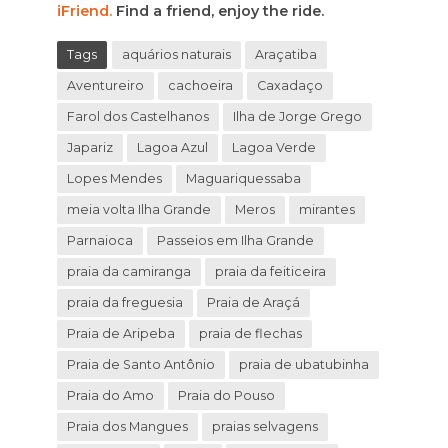
iFriend.
Find a friend, enjoy the ride.
Tags
aquários naturais
Araçatiba
Aventureiro
cachoeira
Caxadaço
Farol dos Castelhanos
Ilha de Jorge Grego
Japariz
Lagoa Azul
Lagoa Verde
Lopes Mendes
Maguariquessaba
meia volta Ilha Grande
Meros
mirantes
Parnaioca
Passeios em Ilha Grande
praia da camiranga
praia da feiticeira
praia da freguesia
Praia de Araçá
Praia de Aripeba
praia de flechas
Praia de Santo Antônio
praia de ubatubinha
Praia do Amo
Praia do Pouso
Praia dos Mangues
praias selvagens