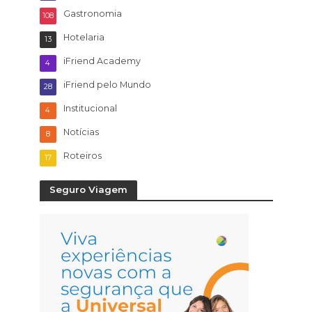
Gastronomia
108
Hotelaria
13
iFriend Academy
4
iFriend pelo Mundo
28
Institucional
4
Notícias
8
Roteiros
17
Seguro Viagem