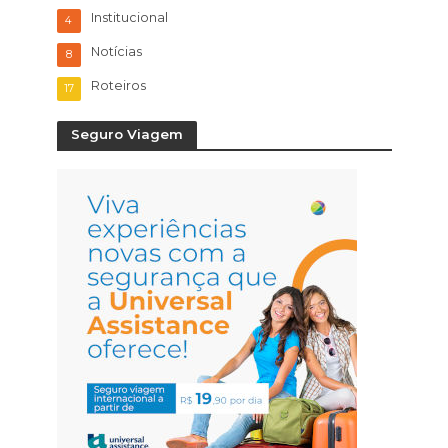
Institucional
4
Notícias
8
Roteiros
17
Seguro Viagem