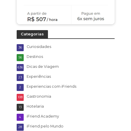
Categorias
Curiosidades
36
Destinos
56
Dicas de Viagem
636
Experiências
23
Experiencias com iFriends
2
Gastronomia
108
Hotelaria
13
iFriend Academy
4
iFriend pelo Mundo
28