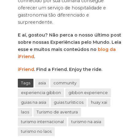
conhecido por sua culinária consegue
oferecer um serviço de hospitalidade e
gastronomia tão diferenciado e
surpreendente.
E aí, gostou? Não perca o nosso último post
sobre nossas Experiências pelo Mundo. Leia
esse e muitos mais conteúdos no
blog da
iFriend
.
iFriend
. Find a Friend. Enjoy the ride.
Tags
asia
community
experiencia gibbon
gibbon experience
guias na asia
guias turísticos
huay xai
laos
Turismo de aventura
turismo internacional
turismo na asia
turismo no laos