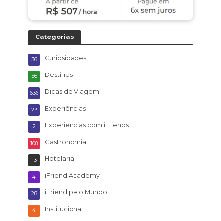
Categorias
Curiosidades
36
Destinos
56
Dicas de Viagem
636
Experiências
23
Experiencias com iFriends
2
Gastronomia
108
Hotelaria
13
iFriend Academy
4
iFriend pelo Mundo
28
Institucional
4