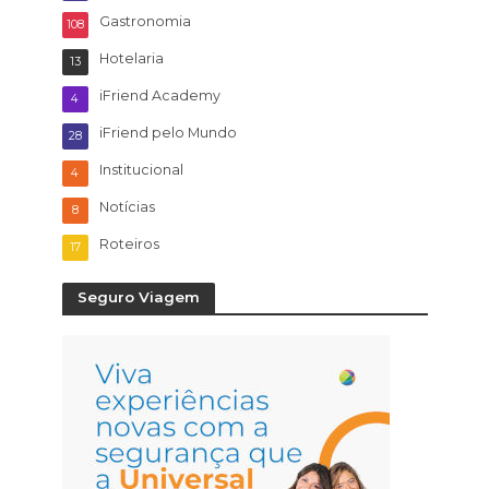
Gastronomia
108
Hotelaria
13
iFriend Academy
4
iFriend pelo Mundo
28
Institucional
4
Notícias
8
Roteiros
17
Seguro Viagem