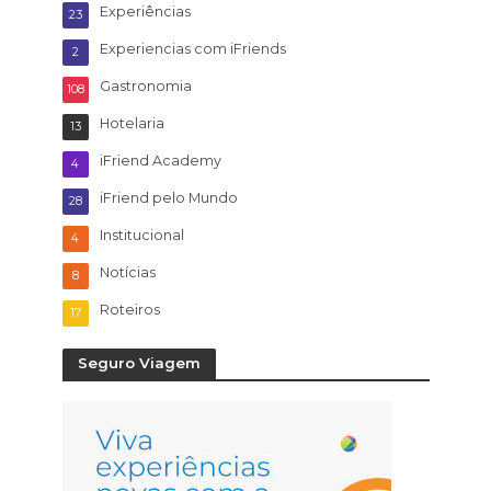
Experiências
23
Experiencias com iFriends
2
Gastronomia
108
Hotelaria
13
iFriend Academy
4
iFriend pelo Mundo
28
Institucional
4
Notícias
8
Roteiros
17
Seguro Viagem