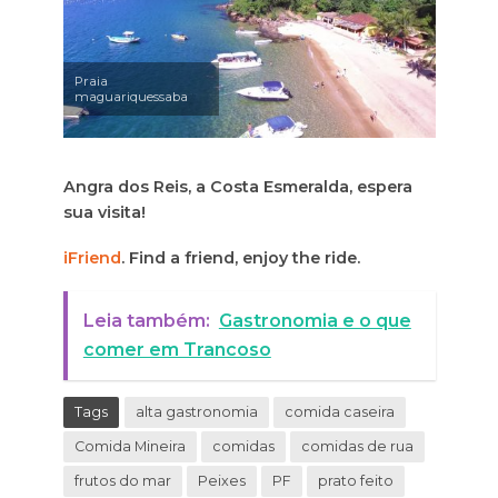
Praia
maguariquessaba
Angra dos Reis, a Costa Esmeralda, espera
sua visita!
iFriend
. Find a friend, enjoy the ride.
Leia também:
Gastronomia e o que
comer em Trancoso
Tags
alta gastronomia
comida caseira
Comida Mineira
comidas
comidas de rua
frutos do mar
Peixes
PF
prato feito