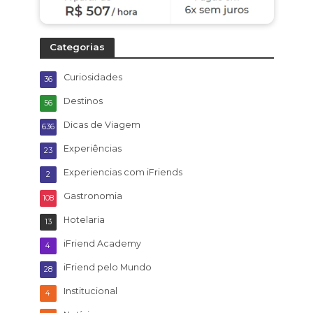
Categorias
Curiosidades
36
Destinos
56
Dicas de Viagem
636
Experiências
23
Experiencias com iFriends
2
Gastronomia
108
Hotelaria
13
iFriend Academy
4
iFriend pelo Mundo
28
Institucional
4