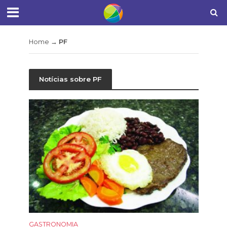
Home
→
PF
Notícias sobre PF
GASTRONOMIA