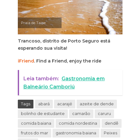
Praia de Taipe
Trancoso, distrito de Porto Seguro está
esperando sua visita!
iFriend
. Find a Friend, enjoy the ride
Leia também:
Gastronomia em
Balneário Camboriú
Tags
abará
acarajé
azeite de dende
bolinho de estudante
camarão
caruru
comida baiana
comida nordestina
dendê
frutos do mar
gastronomia baiana
Peixes