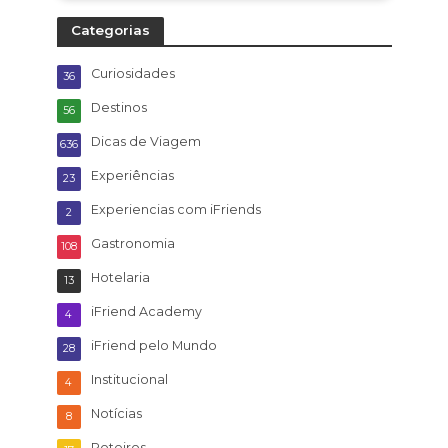
Categorias
Curiosidades
36
Destinos
56
Dicas de Viagem
636
Experiências
23
Experiencias com iFriends
2
Gastronomia
108
Hotelaria
13
iFriend Academy
4
iFriend pelo Mundo
28
Institucional
4
Notícias
8
Roteiros