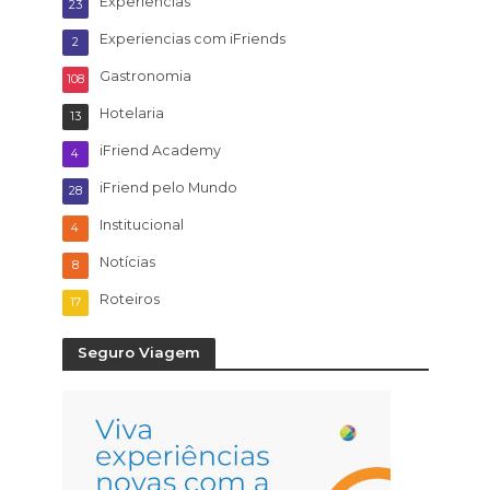
Experiências
23
Experiencias com iFriends
2
Gastronomia
108
Hotelaria
13
iFriend Academy
4
iFriend pelo Mundo
28
Institucional
4
Notícias
8
Roteiros
17
Seguro Viagem