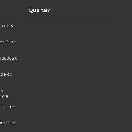
Que tal?
ro de 3
 em Cape
sidades e
ade do
as
Holé
ratar um
de Paris