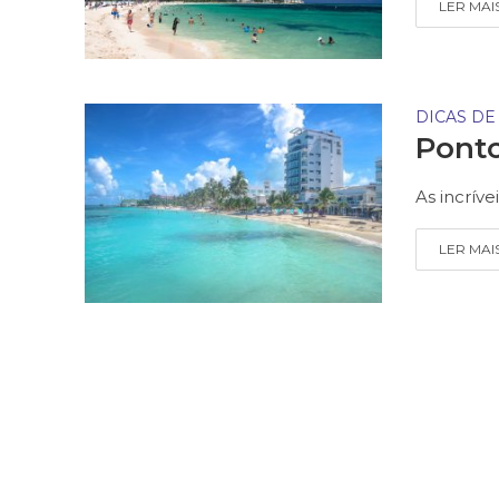
LER MAI
DICAS DE
Ponto
As incríve
LER MAI