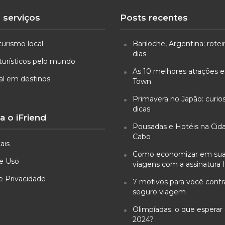
 serviços
Posts recentes
turismo local
Bariloche, Argentina: rotei
dias
turísticos pelo mundo
As 10 melhores atrações
ual em destinos
Town
Primavera no Japão: curio
dicas
 o iFriend
Pousadas e Hotéis na Cid
Cabo
ais
Como economizar em su
e Uso
viagens com a assinatura 
de Privacidade
7 motivos para você cont
seguro viagem
Olimpíadas: o que esperar 
2024?