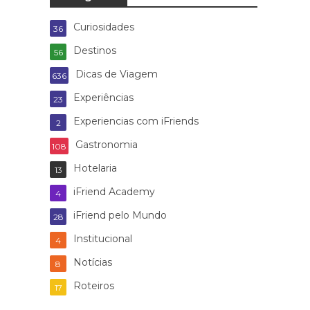
Curiosidades
36
Destinos
56
Dicas de Viagem
636
Experiências
23
Experiencias com iFriends
2
Gastronomia
108
Hotelaria
13
iFriend Academy
4
iFriend pelo Mundo
28
Institucional
4
Notícias
8
Roteiros
17