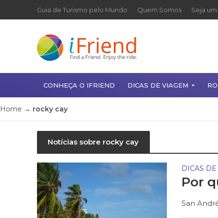
Guia de Turismo pelo Mundo
Quem Somos
Seja um 
CONHEÇA O IFRIEND
DICAS DE VIAGEM
RO
Home
→
rocky cay
Notícias sobre rocky cay
DICAS DE
Por q
San André