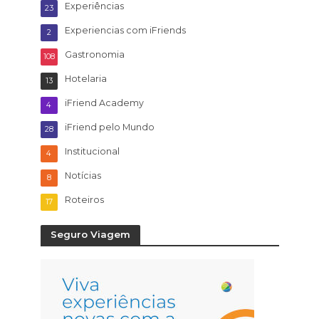
Experiências
23
Experiencias com iFriends
2
Gastronomia
108
Hotelaria
13
iFriend Academy
4
iFriend pelo Mundo
28
Institucional
4
Notícias
8
Roteiros
17
Seguro Viagem