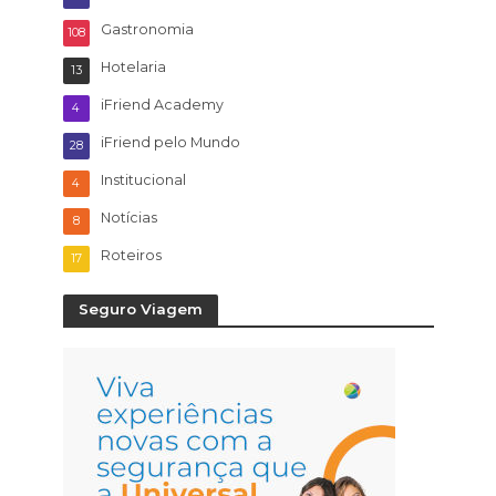
Gastronomia
108
Hotelaria
13
iFriend Academy
4
iFriend pelo Mundo
28
Institucional
4
Notícias
8
Roteiros
17
Seguro Viagem