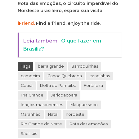
Rota das Emoções, o circuito imperdível do
Nordeste brasileiro, espera sua visita!
iFriend.
Find a friend, enjoy the ride.
Leia também:
O que fazer em
Brasília?
Tags
barra grande
Barroquinhas
camocim
Canoa Quebrada
canoinhas
Ceará
Delta do Parnaíba
Fortaleza
Ilha Grande
Jericoacoara
lençóis maranhenses
Mangue seco
Maranhão
Natal
nordeste
Rio Grande do Norte
Rota das emoções
São Luis