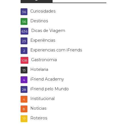
Curiosidades
36
Destinos
56
Dicas de Viagem
636
Experiências
23
Experiencias com iFriends
2
Gastronomia
108
Hotelaria
13
iFriend Academy
4
iFriend pelo Mundo
28
Institucional
4
Notícias
8
Roteiros
17