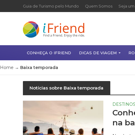
Guia de Turismo pelo Mundo
Quem Somos
Seja um 
CONHEÇA O IFRIEND
DICAS DE VIAGEM
RO
Home
→
Baixa temporada
Notícias sobre Baixa temporada
DESTINO
Conhe
na ba