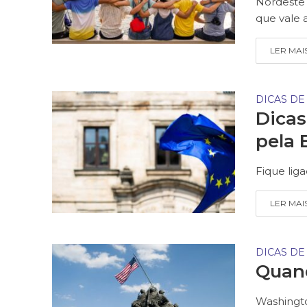
Nordeste 
que vale a
LER MAI
DICAS DE
Dica
pela 
Fique lig
LER MAI
DICAS DE
Quand
Washingto