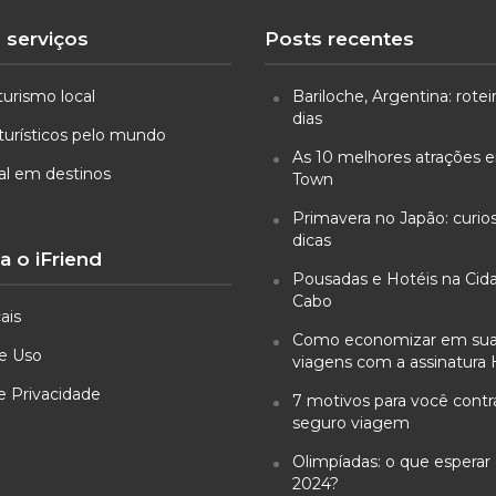
 serviços
Posts recentes
turismo local
Bariloche, Argentina: rotei
dias
turísticos pelo mundo
As 10 melhores atrações
ual em destinos
Town
Primavera no Japão: curio
dicas
 o iFriend
Pousadas e Hotéis na Cid
Cabo
ais
Como economizar em su
e Uso
viagens com a assinatura 
de Privacidade
7 motivos para você cont
seguro viagem
Olimpíadas: o que esperar 
2024?