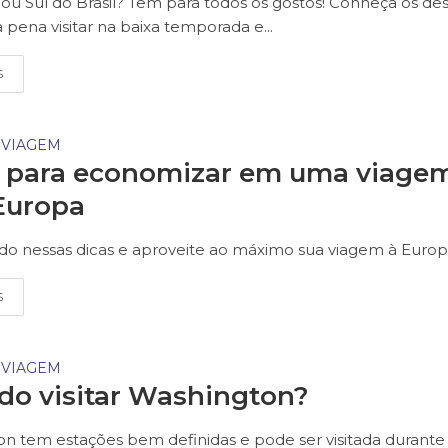
ou Sul do Brasil? Tem para todos os gostos! Conheça os des
 pena visitar na baixa temporada e...
S
 VIAGEM
s para economizar em uma viage
Europa
ado nessas dicas e aproveite ao máximo sua viagem à Europ
S
 VIAGEM
o visitar Washington?
n tem estações bem definidas e pode ser visitada durante