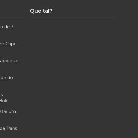
Que tal?
ro de 3
 em Cape
sidades e
ade do
as
Holé
ratar um
de Paris