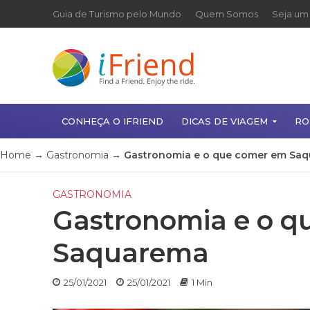
Guia de Turismo pelo Mundo
Quem Somos
Seja um 
CONHEÇA O IFRIEND
DICAS DE VIAGEM
RO
Home
→
Gastronomia
→
Gastronomia e o que comer em Sa
GASTRONOMIA
Gastronomia e o q
Saquarema
25/01/2021
25/01/2021
1 Min