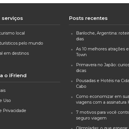
 serviços
Posts recentes
turismo local
Bariloche, Argentina: rotei
dias
turísticos pelo mundo
As 10 melhores atrações
ual em destinos
Town
Primavera no Japão: curio
dicas
 o iFriend
Pousadas e Hotéis na Cid
Cabo
ais
Como economizar em su
e Uso
viagens com a assinatura 
de Privacidade
7 motivos para você cont
seguro viagem
Olimpíadas: o que esperar 