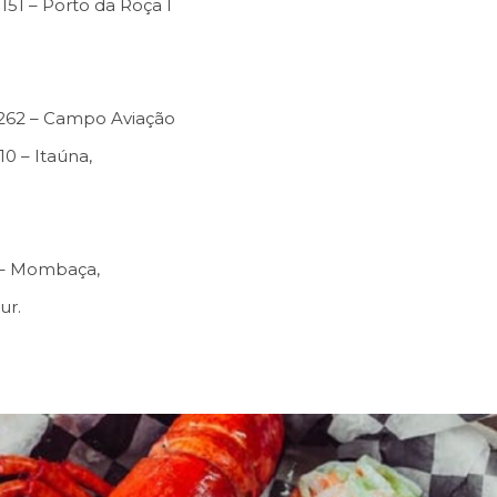
151 – Porto da Roça I
, 262 – Campo Aviação
0 – Itaúna,
 – Mombaça,
ur.