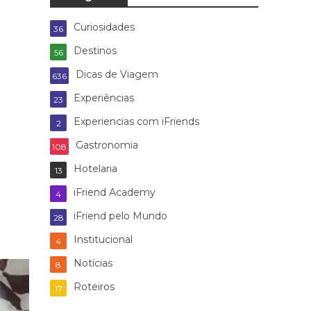
Curiosidades
36
Destinos
56
Dicas de Viagem
636
Experiências
23
Experiencias com iFriends
2
Gastronomia
108
Hotelaria
13
iFriend Academy
4
iFriend pelo Mundo
28
Institucional
4
Notícias
8
Roteiros
17