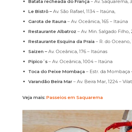
Batata recheada do França
– Av. Saquarema, 3
Le Bistrô –
Av. São Rafael, 1134 – Itaúna,
Garota de Itauna
– Av. Oceânica, 165 – Itaúna
Restaurante Albatroz
– Av. Min. Salgado Filho
Restaurante Esquina da Praia
– R. do Oceano, 1
Saizen –
Av. Oceânica, 176 – Itaúnas
Pipico´s
– Av. Oceânica, 1004 – Itaúna
Toca do Peixe Mombaça
– Estr. da Mombaça
Varandão Beira Mar
– Av. Beira Mar, 1224 – Vilat
Veja mais:
Passeios em Saquarema