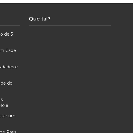
Que tal?
ro de 3
 em Cape
sidades e
ade do
as
Holé
ratar um
de Paris