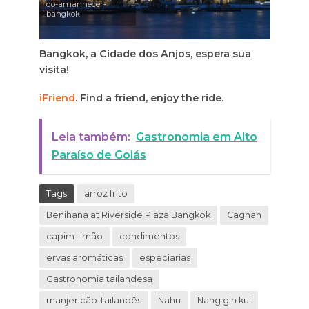
do-amanhecer-
bangkok
Bangkok, a Cidade dos Anjos, espera sua
visita!
iFriend
. Find a friend, enjoy the ride.
Leia também:
Gastronomia em Alto
Paraíso de Goiás
Tags
arroz frito
Benihana at Riverside Plaza Bangkok
Caghan
capim-limão
condimentos
ervas aromáticas
especiarias
Gastronomia tailandesa
manjericão-tailandês
Nahn
Nang gin kui