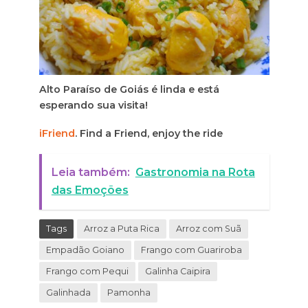
Alto Paraíso de Goiás é linda e está
esperando sua visita!
iFriend
. Find a Friend, enjoy the ride
Leia também:
Gastronomia na Rota
das Emoções
Tags
Arroz a Puta Rica
Arroz com Suã
Empadão Goiano
Frango com Guariroba
Frango com Pequi
Galinha Caipira
Galinhada
Pamonha