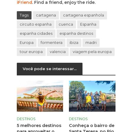
iFriend
. Find a friend, enjoy the ride.
Tags
cartagena
cartagena espanhola
circuito espanha
cuenca
Espanha
espanha cidades
espanha destinos
Europa
formentera
ibiza
madri
tour europa
valencia
viagem pela europa
Você pode se interessar...
DESTINOS
DESTINOS
5 melhores destinos
Conheça o bairro de
para aproveitar o
Santa Teresa, no Rio