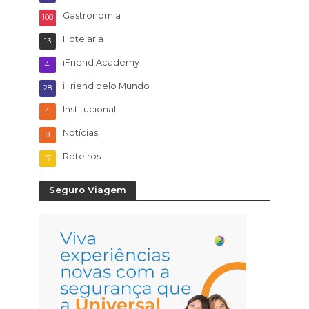
Gastronomia
108
Hotelaria
13
iFriend Academy
4
iFriend pelo Mundo
28
Institucional
4
Notícias
8
Roteiros
17
Seguro Viagem