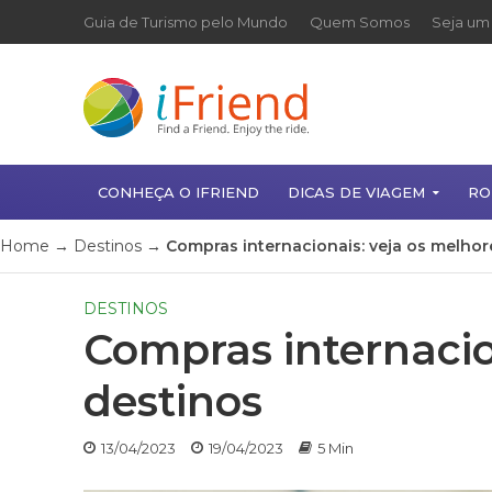
Guia de Turismo pelo Mundo
Quem Somos
Seja um 
CONHEÇA O IFRIEND
DICAS DE VIAGEM
RO
Home
→
Destinos
→
Compras internacionais: veja os melhor
DESTINOS
Compras internacio
destinos
13/04/2023
19/04/2023
5 Min