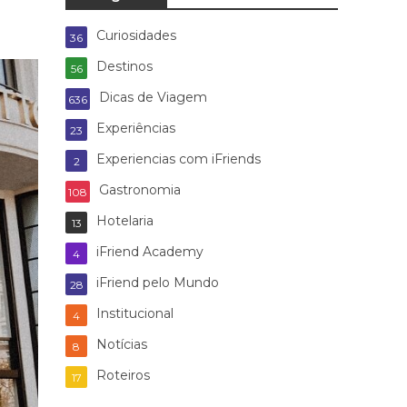
Curiosidades
36
Destinos
56
Dicas de Viagem
636
Experiências
23
Experiencias com iFriends
2
Gastronomia
108
Hotelaria
13
iFriend Academy
4
iFriend pelo Mundo
28
Institucional
4
Notícias
8
Roteiros
17