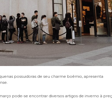
quenas possuidoras de seu charme boêmio, apresenta
nse.
rço pode-se encontrar diversos artigos de inverno à pre