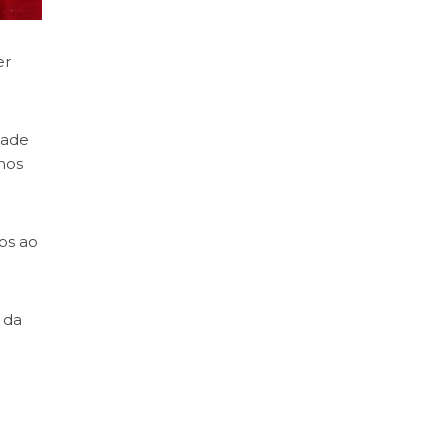
er
dade
hos
os ao
 da