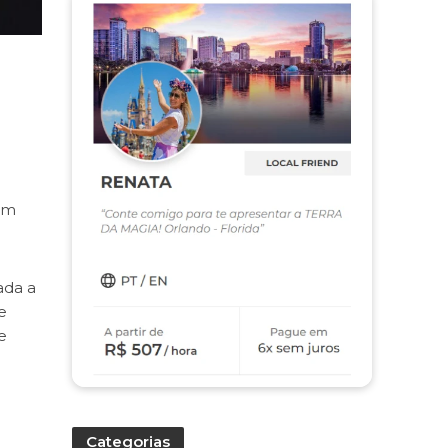
em
ada a
e
e
Categorias