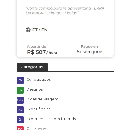
Categorias
Curiosidades
36
Destinos
56
Dicas de Viagem
636
Experiências
23
Experiencias com iFriends
2
Gastronomia
108