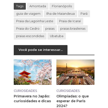
Tags
Amontada
Florianópolis
guia de viagem
Ilha de Maiandeua
Pará
Praia da Lagoinha Leste
Praia de Icaraí
Praia do Cedro
praias
praias brasileiras
praias escondidas
Ubatuba
Você pode se interessar...
CURIOSIDADES
CURIOSIDADES
Primavera no Japão:
Olimpíadas: o que
curiosidades e dicas
esperar de Paris
2024?