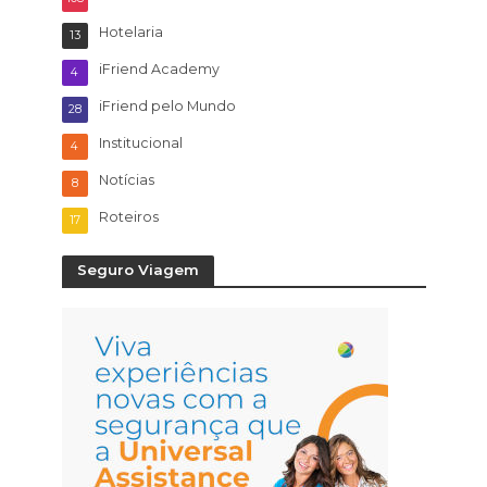
Hotelaria
13
iFriend Academy
4
iFriend pelo Mundo
28
Institucional
4
Notícias
8
Roteiros
17
Seguro Viagem