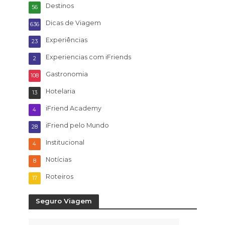
Destinos
56
Dicas de Viagem
636
Experiências
23
Experiencias com iFriends
2
Gastronomia
108
Hotelaria
13
iFriend Academy
4
iFriend pelo Mundo
28
Institucional
4
Notícias
8
Roteiros
17
Seguro Viagem