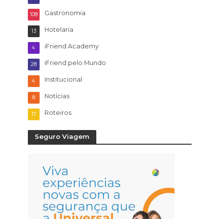
Gastronomia
108
Hotelaria
13
iFriend Academy
4
iFriend pelo Mundo
28
Institucional
4
Notícias
8
Roteiros
17
Seguro Viagem