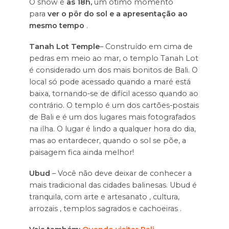
O show é
às 18h,
um ótimo momento
para
ver o pôr do sol e a apresentação ao
mesmo tempo
.
Tanah Lot Temple
– Construído em cima de
pedras em meio ao mar, o templo Tanah Lot
é considerado um dos mais bonitos de Bali. O
local só pode acessado quando a maré está
baixa, tornando-se de difícil acesso quando ao
contrário. O templo é um dos cartões-postais
de Bali e é um dos lugares mais fotografados
na ilha. O lugar é lindo a qualquer hora do dia,
mas ao entardecer, quando o sol se põe, a
paisagem fica ainda melhor!
Ubud
– Você não deve deixar de conhecer a
mais tradicional das cidades balinesas. Ubud é
tranquila, com arte e artesanato , cultura,
arrozais , templos sagrados e cachoeiras .