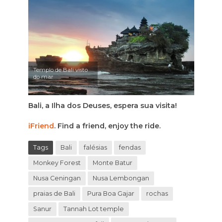
Templo de Bali visto
do mar
Bali, a Ilha dos Deuses, espera sua visita!
iFriend
. Find a friend, enjoy the ride.
Tags
Bali
falésias
fendas
Monkey Forest
Monte Batur
Nusa Ceningan
Nusa Lembongan
praias de Bali
Pura Boa Gajar
rochas
Sanur
Tannah Lot temple