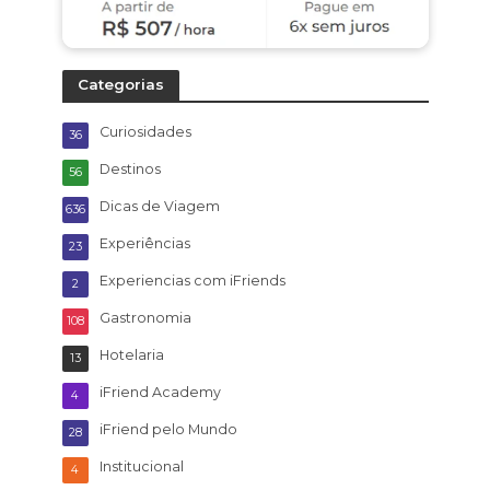
Categorias
Curiosidades
36
Destinos
56
Dicas de Viagem
636
Experiências
23
Experiencias com iFriends
2
Gastronomia
108
Hotelaria
13
iFriend Academy
4
iFriend pelo Mundo
28
Institucional
4