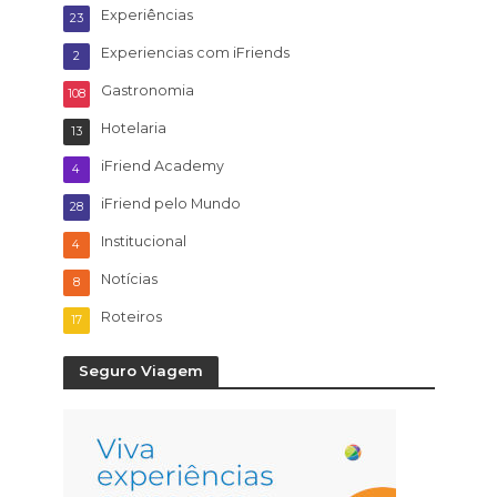
Experiências
23
Experiencias com iFriends
2
Gastronomia
108
Hotelaria
13
iFriend Academy
4
iFriend pelo Mundo
28
Institucional
4
Notícias
8
Roteiros
17
Seguro Viagem