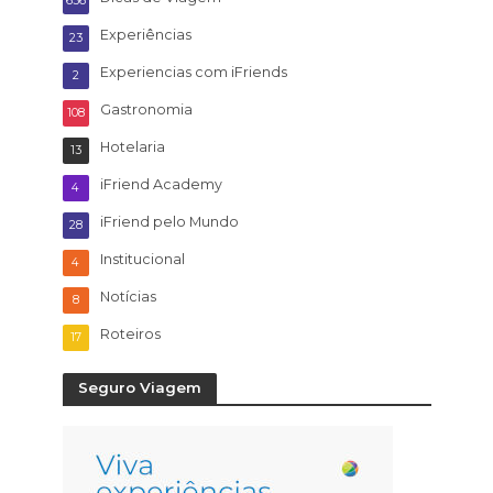
636
Experiências
23
Experiencias com iFriends
2
Gastronomia
108
Hotelaria
13
iFriend Academy
4
iFriend pelo Mundo
28
Institucional
4
Notícias
8
Roteiros
17
Seguro Viagem