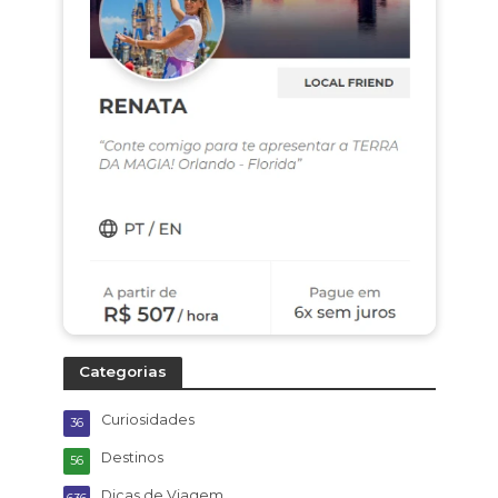
Categorias
Curiosidades
36
Destinos
56
Dicas de Viagem