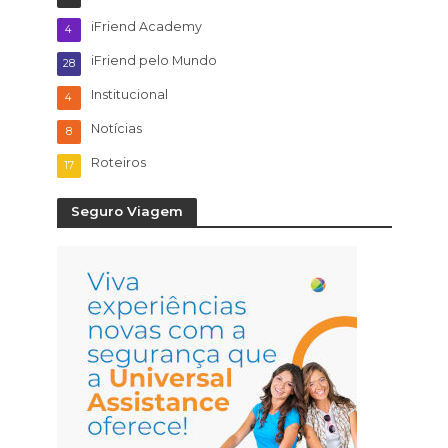
iFriend Academy
4
iFriend pelo Mundo
28
Institucional
4
Notícias
8
Roteiros
17
Seguro Viagem