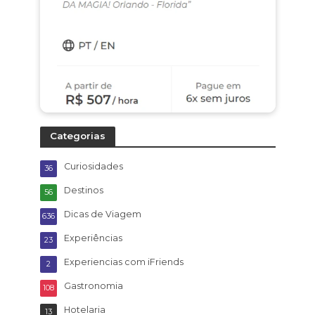
Categorias
Curiosidades
36
Destinos
56
Dicas de Viagem
636
Experiências
23
Experiencias com iFriends
2
Gastronomia
108
Hotelaria
13