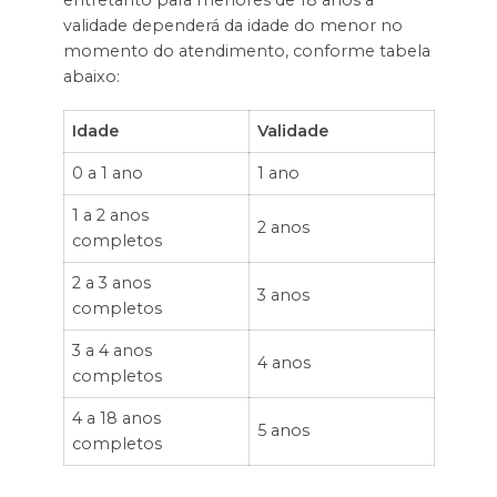
entretanto para menores de 18 anos a
validade dependerá da idade do menor no
momento do atendimento, conforme tabela
abaixo:
Idade
Validade
0 a 1 ano
1 ano
1 a 2 anos
2 anos
completos
2 a 3 anos
3 anos
completos
3 a 4 anos
4 anos
completos
4 a 18 anos
5 anos
completos