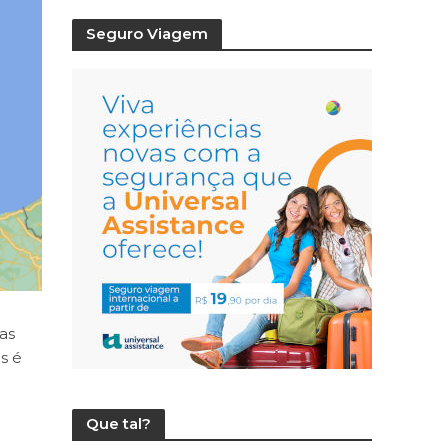
Seguro Viagem
as
s é
Que tal?