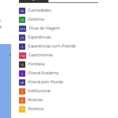
Curiosidades
36
Destinos
.
56
a
Dicas de Viagem
636
Experiências
23
Experiencias com iFriends
2
Gastronomia
108
Hotelaria
13
iFriend Academy
4
iFriend pelo Mundo
28
Institucional
4
Notícias
8
Roteiros
17