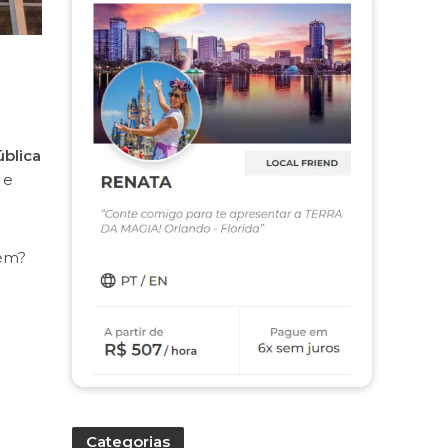
blica
e
ém?
Categorias