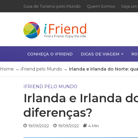
Guia de Turismo pelo Mundo
Quem Somos
Seja um 
CONHEÇA O IFRIEND
DICAS DE VIAGEM
RO
Home
→
iFriend pelo Mundo
→
Irlanda e Irlanda do Norte: qu
IFRIEND PELO MUNDO
Irlanda e Irlanda d
diferenças?
19/09/2022
19/09/2022
4 Min