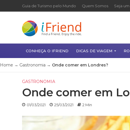
Guia de Turismo pelo Mundo
Quem Somos
Seja um 
CONHEÇA O IFRIEND
DICAS DE VIAGEM
RO
Home
→
Gastronomia
→
Onde comer em Londres?
GASTRONOMIA
Onde comer em Lo
01/03/2021
25/03/2021
2 Min