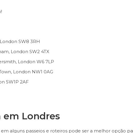
!
, London SW8 3RH
atham, London SW2 4TX
rsmith, London W6 7LP
Town, London NW1 0AG
don SW1P 2AF
m em Londres
m alguns passeios e roteiros pode ser a melhor opção pa