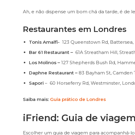
Ah, e não dispense um bom chá da tarde, é de lei
Restaurantes em Londres
Tonis Amalfi-
123 Queenstown Rd, Battersea
Bar 61 Restaurant –
61A Streatham Hill, Stre
Los Molinos –
127 Shepherds Bush Rd, Hamme
Daphne Restaurant –
83 Bayham St, Camden 
Sapori
– 60 Horseferry Rd, Westminster, Lon
Saiba mais:
Guia prático de Londres
iFriend: Guia de viage
Escolher um guia de viagem para acompanhá-lo e