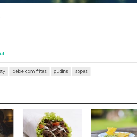
.
ul
sty
peixe com fritas
pudins
sopas