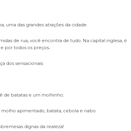
, uma das grandes atrações da cidade.
midas de rua, você encontra de tudo. Na capital inglesa, é
 e por todos os preços
.
eça dos sensacionais:
rê de batatas e um molhinho;
 molho apimentado, batata, cebola e nabo.
sobremesas dignas da realeza!