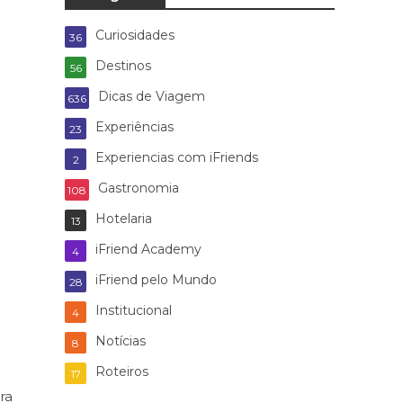
Curiosidades
36
Destinos
56
Dicas de Viagem
636
Experiências
23
Experiencias com iFriends
2
Gastronomia
108
Hotelaria
13
iFriend Academy
4
iFriend pelo Mundo
28
Institucional
4
Notícias
8
Roteiros
17
ra