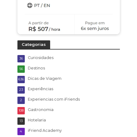
Categorias
Curiosidades
36
Destinos
56
Dicas de Viagem
636
Experiências
23
Experiencias com iFriends
2
Gastronomia
108
Hotelaria
13
iFriend Academy
4