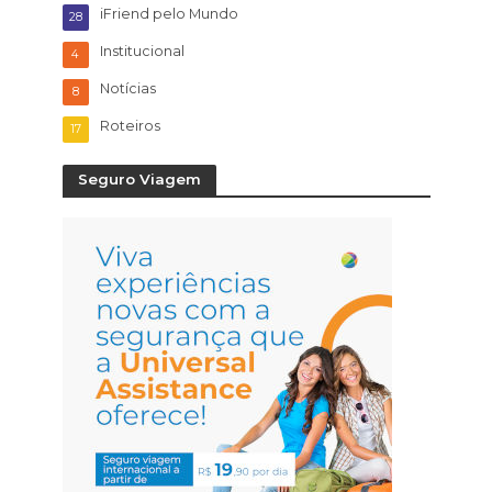
iFriend pelo Mundo
28
Institucional
4
Notícias
8
Roteiros
17
Seguro Viagem