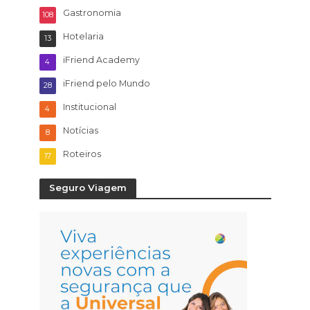
Gastronomia
108
Hotelaria
13
iFriend Academy
4
iFriend pelo Mundo
28
Institucional
4
Notícias
8
Roteiros
17
Seguro Viagem