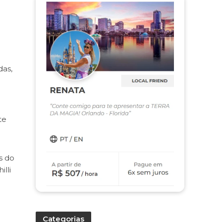
das,
te
s do
lli
Categorias