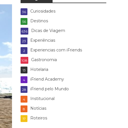
Curiosidades
36
Destinos
56
Dicas de Viagem
636
Experiências
23
Experiencias com iFriends
2
Gastronomia
108
Hotelaria
13
iFriend Academy
4
iFriend pelo Mundo
28
Institucional
4
Notícias
8
Roteiros
17