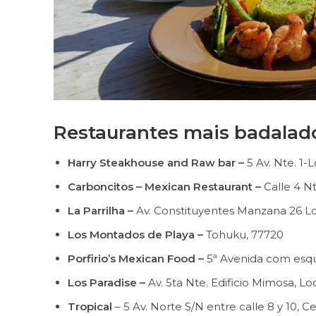
Restaurantes mais badalad
Harry Steakhouse and Raw bar –
5 Av. Nte. 1-
Carboncitos – Mexican Restaurant –
Calle 4 Nt
La Parrilha –
Av. Constituyentes Manzana 26 Loc
Los Montados de Playa –
Tohuku, 77720
Porfirio’s Mexican Food –
5ª Avenida com esqui
Los Paradise –
Av. 5ta Nte. Edificio Mimosa, Loc
Tropical
– 5 Av. Norte S/N entre calle 8 y 10, C