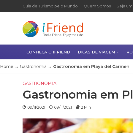
Guia de Turismo pelo Mundo
Quem Somos
Seja um 
CONHEÇA O IFRIEND
DICAS DE VIAGEM
RO
Home
→
Gastronomia
→
Gastronomia em Playa del Carmen
GASTRONOMIA
Gastronomia em Pl
09/11/2021
09/11/2021
2 Min