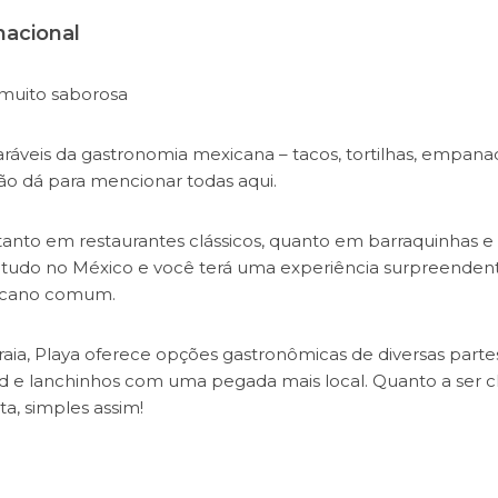
nacional
 muito saborosa
paráveis da gastronomia mexicana – tacos, tortilhas, empana
não dá para mencionar todas aqui.
anto em restaurantes clássicos, quanto em barraquinhas e
 é tudo no México e você terá uma experiência surpreenden
xicano comum.
praia, Playa oferece opções gastronômicas de diversas parte
 e lanchinhos com uma pegada mais local. Quanto a ser chi
a, simples assim!