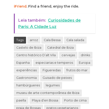
iFriend
. Find a friend, enjoy the ride.
Leia também:
Curiosidades de
Paris: A Cidade Luz
Tags
arroz
Cala Bessa
Cala salada
Castelo de Ibiza
Catedral de Ibiza
Centro histórico D’alt Vila
cervejas
drinks
Espanha
especiarias e temperos
Europa
experiências
Figueredas
frutos do mar
Gastronomia
Guisado de peixes
hambúrgueres
legumes
museu de arte contemporânea de Ibiza
paella
Playa d’en Bossa
Porto de cima
praia de Bossas
pratos vegetarianos