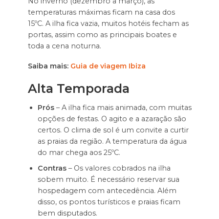
No inverno (dezembro a março), as
temperaturas máximas ficam na casa dos
15ºC. A ilha fica vazia, muitos hotéis fecham as
portas, assim como as principais boates e
toda a cena noturna.
Saiba mais:
Guia de viagem Ibiza
Alta Temporada
Prós
– A ilha fica mais animada, com muitas
opções de festas. O agito e a azaração são
certos. O clima de sol é um convite a curtir
as praias da região. A temperatura da água
do mar chega aos 25ºC.
Contras
– Os valores cobrados na ilha
sobem muito. É necessário reservar sua
hospedagem com antecedência. Além
disso, os pontos turísticos e praias ficam
bem disputados.