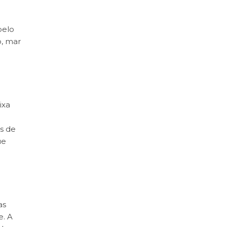
pelo
o, mar
ixa
s de
ue
as
e. A