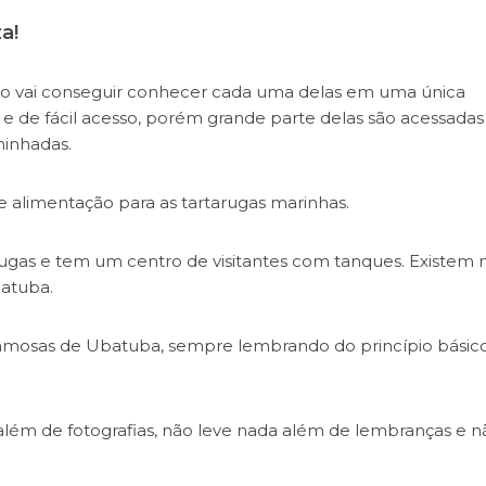
a!
ão vai conseguir conhecer cada uma delas em uma única
e de fácil acesso, porém grande parte delas são acessadas
minhadas.
e alimentação para as tartarugas marinhas.
gas e tem um centro de visitantes com tanques. Existem 
batuba.
 famosas de Ubatuba, sempre lembrando do princípio básic
além de fotografias, não leve nada além de lembranças e n