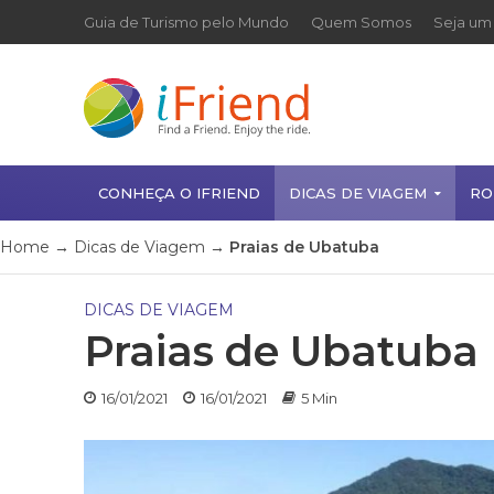
Guia de Turismo pelo Mundo
Quem Somos
Seja um 
CONHEÇA O IFRIEND
DICAS DE VIAGEM
RO
Home
→
Dicas de Viagem
→
Praias de Ubatuba
DICAS DE VIAGEM
Praias de Ubatuba
16/01/2021
16/01/2021
5 Min