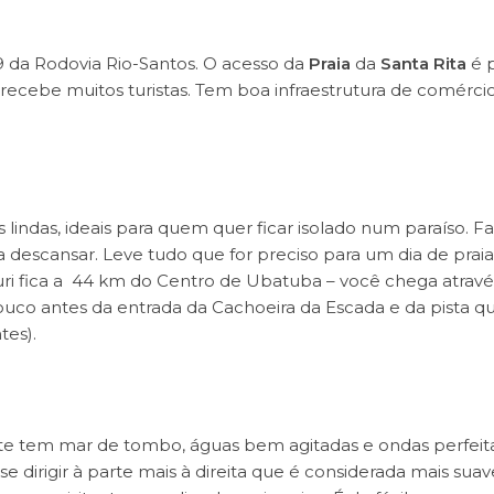
59 da Rodovia Rio-Santos. O acesso da
Praia
da
Santa Rita
é 
ecebe muitos turistas. Tem boa infraestrutura de comérci
 lindas, ideais para quem quer ficar isolado num paraíso. Fa
a descansar. Leve tudo que for preciso para um dia de praia
ri fica a 44 km do Centro de Ubatuba – você chega atravé
 pouco antes da entrada da Cachoeira da Escada e da pista q
tes).
te tem mar de tombo, águas bem agitadas e ondas perfeit
se dirigir à parte mais à direita que é considerada mais suav