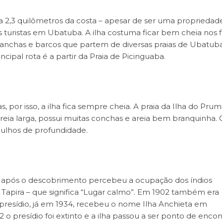
 a 2,3 quilômetros da costa – apesar de ser uma propriedad
 turistas em Ubatuba. A ilha costuma ficar bem cheia nos f
 lanchas e barcos que partem de diversas praias de Ubatub
cipal rota é a partir da Praia de Picinguaba.
, por isso, a ilha fica sempre cheia. A praia da Ilha do Prum
eia larga, possui muitas conchas e areia bem branquinha. 
gulhos de profundidade.
o após o descobrimento percebeu a ocupação dos índios
apira – que significa “Lugar calmo”. Em 1902 também era
presídio, já em 1934, recebeu o nome Ilha Anchieta em
presídio foi extinto e a ilha passou a ser ponto de encon