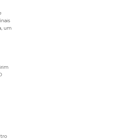
e
inais
a, um
irim
O
tro