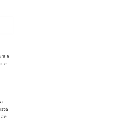
raia
e e
da
está
 de