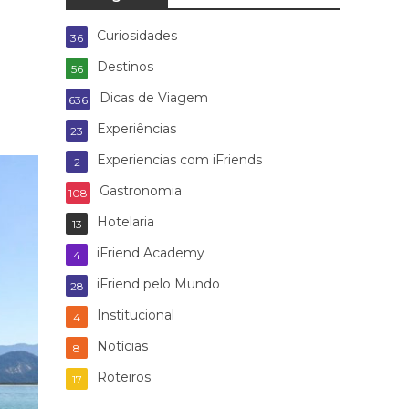
Curiosidades
36
Destinos
56
Dicas de Viagem
636
Experiências
23
Experiencias com iFriends
2
Gastronomia
108
Hotelaria
13
iFriend Academy
4
iFriend pelo Mundo
28
Institucional
4
Notícias
8
Roteiros
17