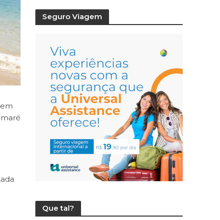
Seguro Viagem
a em
a maré
tada
Que tal?