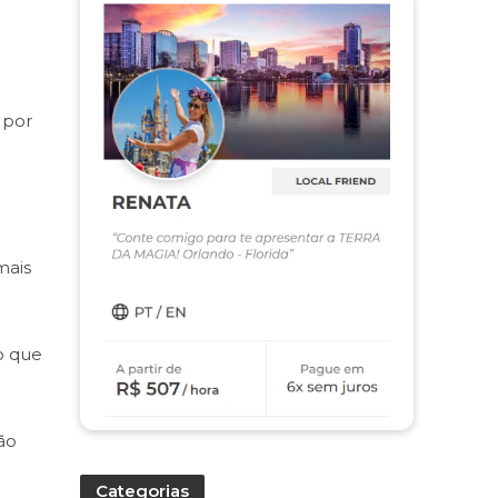
 por
mais
o que
ão
Categorias